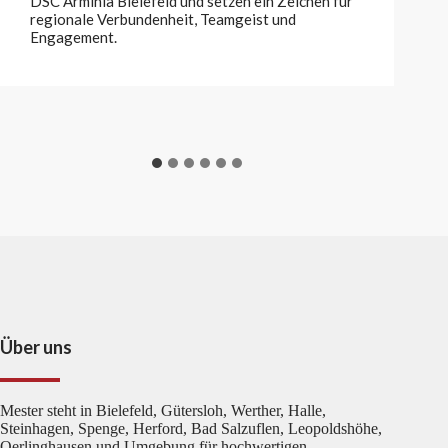
DSC Arminia Bielefeld und setzen ein Zeichen für
regionale Verbundenheit, Teamgeist und
Engagement.
Über uns
Mester steht in Bielefeld, Gütersloh, Werther, Halle,
Steinhagen, Spenge, Herford, Bad Salzuflen, Leopoldshöhe,
Oerlinghausen und Umgebung für hochwertigen