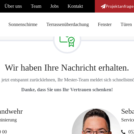
Über uns
Team
Jobs
Kontakt
Projektanfrage
Sonnenschirme
Terrassenüberdachung
Fenster
Türen
Wir haben Ihre Nachricht erhalten.
 jetzt entspannt zurücklehnen, Ihr Mester-Team meldet sich schnellstmö
Danke, dass Sie uns Ihr Vertrauen schenken!
andwehr
Seb
inierung
Servic
0 00
05